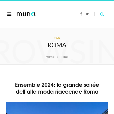
F
T
a
w
c
i
e
t
b
t
o
e
ROWSI
o
r
k
TAG
ROMA
»
Home
Roma
Ensemble 2024: la grande soirée
dell’alta moda riaccende Roma