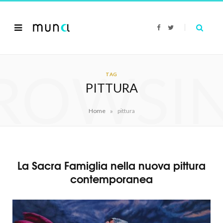
F
T
a
w
c
i
e
t
b
t
o
e
ROWSI
o
r
k
TAG
PITTURA
»
Home
pittura
La Sacra Famiglia nella nuova pittura
contemporanea