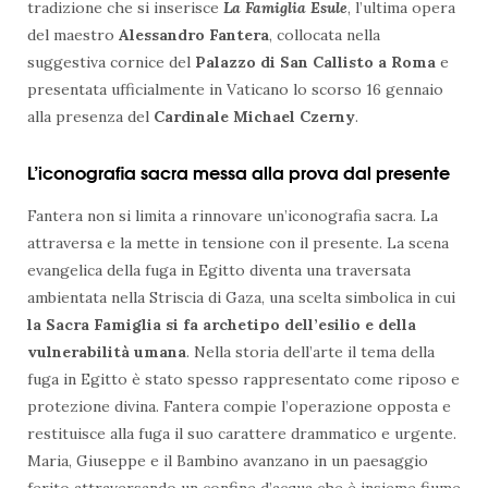
tradizione che si inserisce
La Famiglia Esule
, l’ultima opera
del maestro
Alessandro Fantera
, collocata nella
suggestiva cornice del
Palazzo di San Callisto a Roma
e
presentata ufficialmente in Vaticano lo scorso 16 gennaio
alla presenza del
Cardinale Michael Czerny
.
L’iconografia sacra messa alla prova dal presente
Fantera non si limita a rinnovare un’iconografia sacra. La
attraversa e la mette in tensione con il presente. La scena
evangelica della fuga in Egitto diventa una traversata
ambientata nella Striscia di Gaza, una scelta simbolica in cui
la Sacra Famiglia si fa archetipo dell’esilio e della
vulnerabilità umana
. Nella storia dell’arte il tema della
fuga in Egitto è stato spesso rappresentato come riposo e
protezione divina. Fantera compie l’operazione opposta e
restituisce alla fuga il suo carattere drammatico e urgente.
Maria, Giuseppe e il Bambino avanzano in un paesaggio
ferito attraversando un confine d’acqua che è insieme fiume