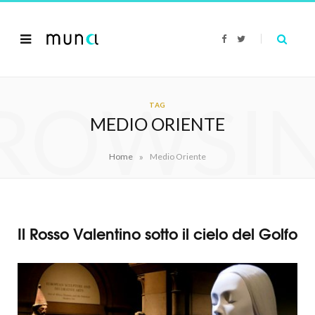
F
T
a
w
c
i
e
t
b
t
o
e
ROWSI
o
r
k
TAG
MEDIO ORIENTE
»
Home
Medio Oriente
Il Rosso Valentino sotto il cielo del Golfo