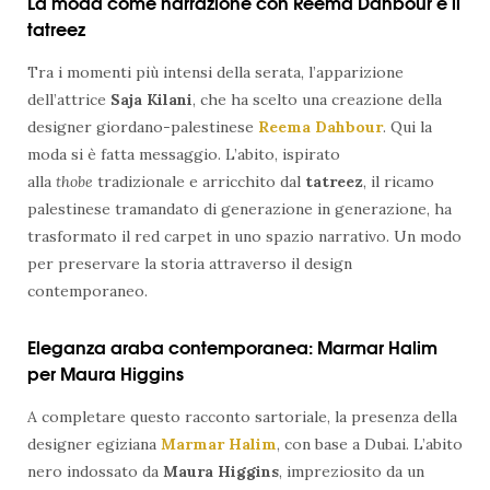
La moda come narrazione con Reema Dahbour e il
tatreez
Tra i momenti più intensi della serata, l’apparizione
dell’attrice
Saja Kilani
, che ha scelto una creazione della
designer giordano-palestinese
Reema Dahbour
. Qui la
moda si è fatta messaggio. L’abito, ispirato
alla
thobe
tradizionale e arricchito dal
tatreez
, il ricamo
palestinese tramandato di generazione in generazione, ha
trasformato il red carpet in uno spazio narrativo. Un modo
per preservare la storia attraverso il design
contemporaneo.
Eleganza araba contemporanea: Marmar Halim
per Maura Higgins
A completare questo racconto sartoriale, la presenza della
designer egiziana
Marmar Halim
, con base a Dubai. L’abito
nero indossato da
Maura Higgins
, impreziosito da un