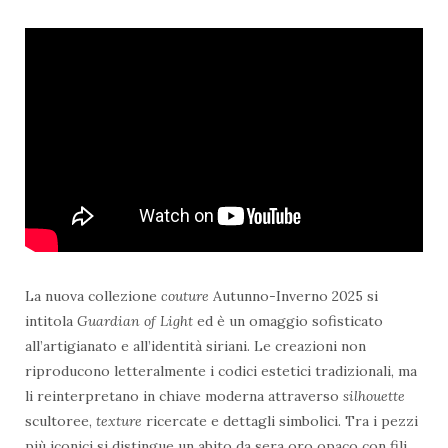
La nuova collezione
couture
Autunno-Inverno 2025 si
intitola
Guardian of Light
ed è un omaggio sofisticato
all’artigianato e all’identità siriani. Le creazioni non
riproducono letteralmente i codici estetici tradizionali, ma
li reinterpretano in chiave moderna attraverso
silhouette
scultoree,
texture
ricercate e dettagli simbolici. Tra i pezzi
più iconici si distingue un abito da sera oro opaco con fili