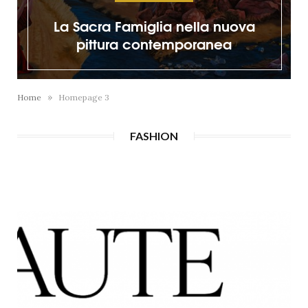
a
Il Rosso Valentino sotto il cielo de
Golfo
»
Home
Homepage 3
FASHION