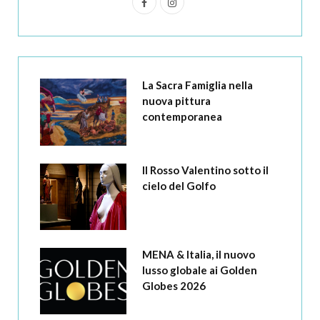
F
I
a
n
c
s
e
t
La Sacra Famiglia nella
b
a
nuova pittura
contemporanea
o
g
o
r
Il Rosso Valentino sotto il
k
a
cielo del Golfo
m
MENA & Italia, il nuovo
lusso globale ai Golden
Globes 2026